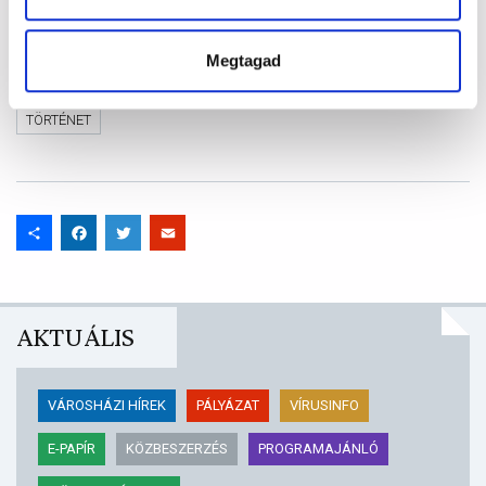
Címkék
ESEMÉNY
HAGYOMÁNY
KÖZÉPKOR
LOVAGI TORNA
Megtagad
PROGRAM
SZENT GYÖRGY LOVAGREND
TÖRTÉNELEM
TÖRTÉNET
Share
Facebook
Twitter
Email
AKTUÁLIS
VÁROSHÁZI HÍREK
PÁLYÁZAT
VÍRUSINFO
E-PAPÍR
KÖZBESZERZÉS
PROGRAMAJÁNLÓ