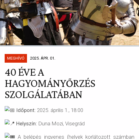
MEGHÍVÓ
2025. ÁPR. 01.
40 ÉVE A
HAGYOMÁNYŐRZÉS
SZOLGÁLATÁBAN
Időpont:
2025. április 1., 18:00
Helyszín:
Duna Mozi, Visegrád
A belépés ingyenes (helyek korlátozott számban