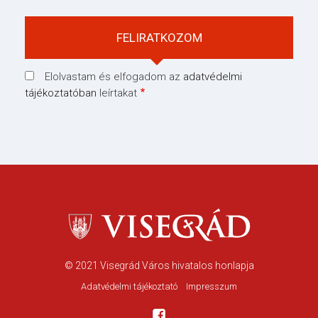
Elolvastam és elfogadom az
adatvédelmi
tájékoztatóban
leírtakat
© 2021
Visegrád Város hivatalos honlapja
Adatvédelmi tájékoztató
Impresszum