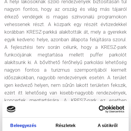
A helyi lakosoknak szóló rendezvények biztosításán túl
nagyon fontos, hogy az ország és világ más tájairól
érkező vendégek is magas színvonalú programokon
vehessenek részt. A közpark egy részét évtizedekkel
korábban KRESZ-parkká alakították át, mely a gyerekek
egyik kedvenc helye, azonban állapota felújításra szorul.
A fejlesztési terv során célunk, hogy a KRESZ-park
funkciójának megtartása mellett puffer parkolót
alakítsunk ki. A bővíthető férőhelyű parkolási lehetőség
nagyon fontos a turizmus szempontjából kiemelt
időszakokban, nagyobb rendezvények esetén. A terület
igen kedvező helyen, nem sűrűn lakott területen fekszik,
ezért itt lehetőség van kisebb-nagyobb rendezvények,
koncertek megtartására. A KRESZ-park ez esetben
rendezvény helyszínné alakul át, a terület egy részén
mobil színpad elhelyezésére is van lehetőség. Az
ideiglenesen épített árvízvédelmi töltések elbontását
Beleegyezés
Részletek
A sütikről
követően egybefüggő nagy park kerül kialakításra,