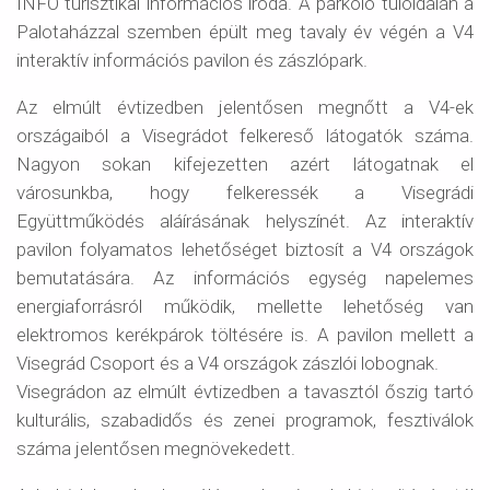
INFO turisztikai információs iroda. A parkoló túloldalán a
Palotaházzal szemben épült meg tavaly év végén a V4
interaktív információs pavilon és zászlópark.
Az elmúlt évtizedben jelentősen megnőtt a V4-ek
országaiból a Visegrádot felkereső látogatók száma.
Nagyon sokan kifejezetten azért látogatnak el
városunkba, hogy felkeressék a Visegrádi
Együttműködés aláírásának helyszínét. Az interaktív
pavilon folyamatos lehetőséget biztosít a V4 országok
bemutatására. Az információs egység napelemes
energiaforrásról működik, mellette lehetőség van
elektromos kerékpárok töltésére is. A pavilon mellett a
Visegrád Csoport és a V4 országok zászlói lobognak.
Visegrádon az elmúlt évtizedben a tavasztól őszig tartó
kulturális, szabadidős és zenei programok, fesztiválok
száma jelentősen megnövekedett.