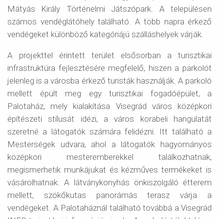
Mátyás Király Történelmi Játszópark. A településen
számos vendéglátóhely található. A több napra érkező
vendégeket különböző kategóriájú szálláshelyek várják.
A projekttel érintett terület elsősorban a turisztikai
infrastruktúra fejlesztésére megfelelő, hiszen a parkolót
jelenleg is a városba érkező turisták használják. A parkoló
mellett épült meg egy turisztikai fogadóépület, a
Palotaház, mely kialakítása Visegrád város középkori
építészeti stílusát idézi, a város korabeli hangulatát
szeretné a látogatók számára felidézni. Itt található a
Mesterségek udvara, ahol a látogatók hagyományos
középkori mesteremberekkel találkozhatnak,
megismerhetik munkájukat és kézműves termékeket is
vásárolhatnak. A látványkonyhás önkiszolgáló étterem
mellett, szökőkutas panorámás terasz várja a
vendégeket. A Palotaháznál található továbbá a Visegrád