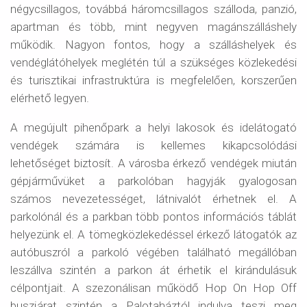
négycsillagos, továbbá háromcsillagos szálloda, panzió,
apartman és több, mint negyven magánszálláshely
működik. Nagyon fontos, hogy a szálláshelyek és
vendéglátóhelyek meglétén túl a szükséges közlekedési
és turisztikai infrastruktúra is megfelelően, korszerűen
elérhető legyen.
A megújult pihenőpark a helyi lakosok és idelátogató
vendégek számára is kellemes kikapcsolódási
lehetőséget biztosít. A városba érkező vendégek miután
gépjárművüket a parkolóban hagyják gyalogosan
számos nevezetességet, látnivalót érhetnek el. A
parkolónál és a parkban több pontos információs táblát
helyezünk el. A tömegközlekedéssel érkező látogatók az
autóbuszról a parkoló végében található megállóban
leszállva szintén a parkon át érhetik el kirándulásuk
célpontjait. A szezonálisan működő Hop On Hop Off
buszjárat szintén a Palotaháztól indulva teszi meg