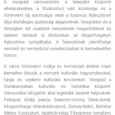
A visegrádi városvezetés a település központi
elhelyezkedése, a fővároshoz való közelsége és a
történelmi táj adottságai okán a turizmus fejlesztését
látja elsődleges gazdasági alappontnak. Visegrádon és a
térségben élő családok helyzetének megerősítését és
helyben tartását is elsősorban az idegenforgalom
fejlesztése szolgálhatja. A fejlesztések jelentősége
nemzeti és nemzetközi vonatkozásban is kiemelkedően
fontos.
A város történelmi múltja és természeti értékei miatt
kiemelten őrizzük a nemzeti kulturális hagyományokat,
tárgyi és szellemi kulturális kincseinket. Visegrád a
Dunakanyarban kulturális és turisztikai központ.
Városunkba látogatók által leginkább kedvelt helyszínek:
Fellegvár, Királyi palota, Salamon-torony, Sibrik-domb,
Mogyoróhegyi Kirándulóközpont, Zsitvay-kilátó, Bertényi
Miklós Füvészkert, Apátkúti-völgy, Főesperesi templom,