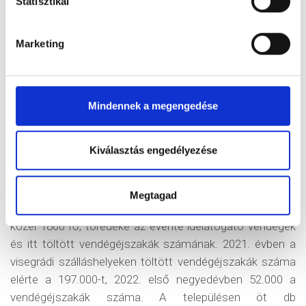
Statisztikai
szezonálisan működő Hop On Hop Off buszjárat szintén
a Palotaháztól indulva teszi meg visegrádi körútját és
Marketing
érkezik vissza a parkolóba. A sportot kedvelő turistákról
sem feledkezünk meg, hiszen a tervezett Eurovelo6
kerékpárút a parkoló és park mellett fog elhaladni, ezért
számukra fedett kerékpártároló és szervízállomás
Mindennek a megengedése
létesítését tervezzük. Az árnyékos parkoló, a
sétányokkal, játszótérrel, padokkal és ivókúttal tarkított
Kiválasztás engedélyezése
park, a felújított KRESZ-park és illemhely mind
turizmushoz kapcsolódó fejlesztés, elsősorban a
városba látogató vendégek igényeit szolgálja és a város
Megtagad
kedvező megítélést szolgálja. Visegrád lakosainak száma
közel 1800 fő, töredéke az évente idelátogató vendégek
és itt töltött vendégéjszakák számának. 2021. évben a
visegrádi szálláshelyeken töltött vendégéjszakák száma
elérte a 197.000-t, 2022. első negyedévben 52.000 a
vendégéjszakák száma. A településen öt db