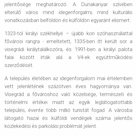
jelentősége meghatározó. A Dunakanyar szívében
elterülő város mind idegenforgalmi, mind kulturális
vonatkozásban belföldön és külföldön egyaránt elismert.
1323-tól királyi székhellyé – újabb kori szóhasználattal
fővárosi rangra - emeltetett, 1335-ben itt került sor a
visegrádi királytalálkozóra, és 1991-ben a királyi palota
falai között írták alá a V4-ek együttműködési
szerződését.
A település életében az idegenforgalom mai értelemben
vett jelenlétének százötven éves hagyománya van.
Visegrád a fővároshoz való közelsége, természeti és
történelmi értékei miatt az egyik leglátogatottabb
település, évente több millió turistát fogad. A városba
látogató hazai és külföldi vendégek száma jelentős
közlekedési és parkolási problémát jelent.