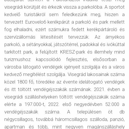
visegrádi körútját és érkezik vissza a parkolóba. A sportot
kedvelő turistákról sem feledkezünk meg, hiszen a
tervezett Eurovelo6 kerékpárút a parkoló és park mellett
fog elhaladni, ezért számukra fedett kerékpártároló és
szervízállomás létesítését tervezzük. Az árnyékos
parkoló, a sétányokkal, játszótérrel, padokkal és ivókúttal
tarkított park, a felújított KRESZ-park és illemhely mind
turizmushoz kapcsolódó fejlesztés, elsősorban a
városba látogató vendégek igényeit szolgálja és a város
kedvező megítélést szolgálja. Visegrád lakosainak száma
közel 1800 fő, töredéke az évente idelátogató vendégek
és itt töltött vendégéjszakák számának. 2021. évben a
visegrádi szálláshelyeken töltött vendégéjszakák száma
elérte a 197.000-t, 2022. első negyedévben 52.000 a
vendégéjszakák száma. A településen öt db
négycsillagos, továbbá háromcsillagos szálloda, panzió,
apartman és több, mint negyven magánszálláshely