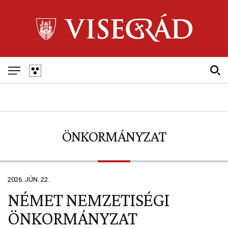
Skip
to
main
navigation
Fő
navigáció
ÖNKORMÁNYZAT
2026. JÚN. 22.
NÉMET NEMZETISÉGI
ÖNKORMÁNYZAT