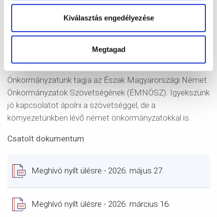
polkák, keringők, indulók állnak zömmel, de nagyon
Kiválasztás engedélyezése
ügyesen próbálkoznak rage-time-al is. Felléptek már
többször Pomázon, a fúvószenei találkozón,
Dunabogdányban a pünkösdi-fesztiválon, és
Megtagad
természetesen a saját rendezvényeinken.
Önkormányzatunk tagja az Észak Magyarországi Német
Önkormányzatok Szövetségének (ÉMNÖSZ). Igyekszünk
jó kapcsolatot ápolni a szövetséggel, de a
környezetünkben lévő német önkormányzatokkal is.
Csatolt dokumentum
Document
Meghívó nyílt ülésre - 2026. május 27.
Document
Meghívó nyílt ülésre - 2026. március 16.