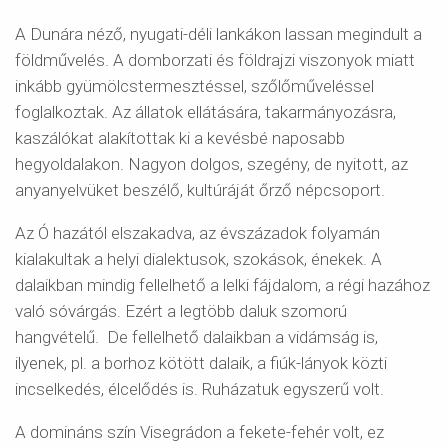
A Dunára néző, nyugati-déli lankákon lassan megindult a
földművelés. A domborzati és földrajzi viszonyok miatt
inkább gyümölcstermesztéssel, szőlőműveléssel
foglalkoztak. Az állatok ellátására, takarmányozásra,
kaszálókat alakítottak ki a kevésbé naposabb
hegyoldalakon. Nagyon dolgos, szegény, de nyitott, az
anyanyelvüket beszélő, kultúráját őrző népcsoport.
Az Ó hazától elszakadva, az évszázadok folyamán
kialakultak a helyi dialektusok, szokások, énekek. A
dalaikban mindig fellelhető a lelki fájdalom, a régi hazához
való sóvárgás. Ezért a legtöbb daluk szomorú
hangvételű. De fellelhető dalaikban a vidámság is,
ilyenek, pl. a borhoz kötött dalaik, a fiúk-lányok közti
incselkedés, élcelődés is. Ruházatuk egyszerű volt.
A domináns szín Visegrádon a fekete-fehér volt, ez