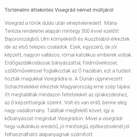
Történelmi áttekintés Visegrád német múltjáról
Visegrád a török dúlás után elnéptelenedett. Mária
Terézia rendeletei alapján mintegy 300 évvel ezelőtt
Bajorországból, Ulm környékéről és Ausztriából érkeztek
ide az első telepes családok. Ezek, egyszerű, de jól
képzett, nagyon vallásos, római katolikus emberek voltak.
Erdőgazdálkodással, bányászattal, földműveléssel,
szőlőműveléssel foglalkoztak az Ó hazában, ezt a tudást
hozták magukkal Visegrádra is. A Dunán úgynevezett
Schachtelekkel érkeztek Magyarország eme szép tájára.
Itt megtalálták mindazon feltételeket az újrakezdéshez,
az ő képzettségük szerint. Volt és van erdő, benne elég
nagy vadállomány. Találtak megfelelő követ, így a
kőbányászat megindult Visegrádon. Mivel a visegrádi-
hegy vulkánikus eredetű, jó minőségű, építkezéseknél jól
felhasználható alapanyagnak számított.