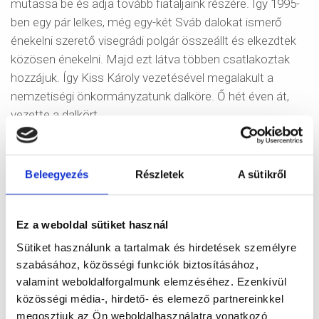
mutassa be és adja tovább fiataljaink részére. Így 1995-
ben egy pár lelkes, még egy-két Sváb dalokat ismerő
énekelni szerető visegrádi polgár összeállt és elkezdtek
közösen énekelni. Majd ezt látva többen csatlakoztak
hozzájuk. Így Kiss Károly vezetésével megalakult a
nemzetiségi önkormányzatunk dalköre. Ő hét éven át,
vezette a dalkört.
Ez alatt az idő alatt még többen csatlakoztak a dalkörhöz
és szép lassan énekkarrá fejlődött. Énekkarunk
Beleegyezés
Részletek
A sütikről
repertoárjában a Magyarországon fellelhető Német és
Sváb énekek tartoznak, beleértve az egyháziakat is. Már
majdnem 4 éve Németh Tamás vezetésével működik
Ez a weboldal sütiket használ
énekkarunk. Ez alatt a rövid idő alatt zeneileg sokat
Sütiket használunk a tartalmak és hirdetések személyre
fejlődött. Az elmúlt időszakban számos helyen szerepelt
szabásához, közösségi funkciók biztosításához,
együttesünk, úgy idehaza, mint külföldön. Csak egy párat
valamint weboldalforgalmunk elemzéséhez. Ezenkívül
említsek, Szendehelyen, Csolnokon, Pécset,
közösségi média-, hirdető- és elemező partnereinkkel
Nagymaroson, Környén, Alsógallán, Szentendrén,
megosztjuk az Ön weboldalhasználatra vonatkozó