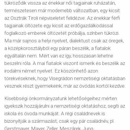
tükröződik vissza az énekkar női tagjainak ruházatán,
természetesen már modernebb változatban, egy kicsit
az Osztrák Tiroli népviseletet felidézve. Az énekkar férfi
tagjainak öltözete egy kicsit az erdőgazdálkodással
foglalkozó emberek öltözetét próbálja, színben tükrözi.
Ma már sajnos a helyi nyelvet, dialektust csak az öregek,
a középkorosztályból egy páran beszélik, a fiatalok
egyáltalán nem. Mért van ez így, hosszasan lehetne
beszélni róla. A mai fiatalok viszont ismerik és beszélik az
irodalmi német nyelvet. Ez köszönhető azon
törekvéseknek, hogy Visegrádon nemzetiségi oktatásban
vesznek részt gyermekeink, már az óvódás kortól kezdve.
Kisebbségi önkormányzatunk lehetőségeihez mérten
igyekszik hozzájárulni a nemzetiségi oktatáshoz, segíti az
iskola és óvoda munkáját. A régi családnevek is
bizonyítják a származást, csak egy pár családnév, pl.
Gerstmayer, Mayer, Zeller, Meszárek, Jung,