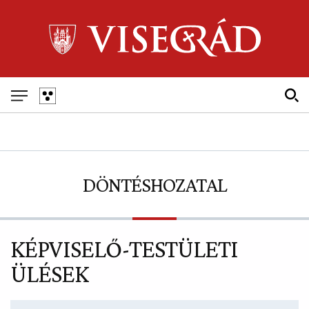
Skip
to
main
navigation
Fő
navigáció
DÖNTÉSHOZATAL
KÉPVISELŐ-TESTÜLETI
ÜLÉSEK