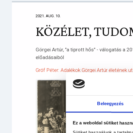
2021. AUG. 10.
KÖZÉLET, TUD
Görgei Artúr, "a tiprott hős" - válogatás a 
előadásaiból
Gróf Péter: Adalékok Görgei Artúr életének u
Beleegyezés
Ez a weboldal sütiket haszn
Sütiket használunk a tartal