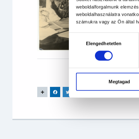
weboldalforgalmunk elemzésé
weboldalhasználatra vonatko
számukra vagy az Ön által ha
Hozzájárulás
Elengedhetetlen
kiválasztása
Megtagad
Share
Facebook
Twitter
Email