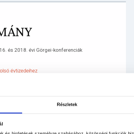
OMÁNY
2016. és 2018. évi Görgei-konferenciák
tolsó évtizedeihez
Részletek
ál
mak és hirdetések személyre szabásához, közösségi funkciók biz