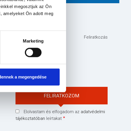
einkkel megosztjuk az Ön
l, amelyeket Ön adott meg
HÍRLEVÉL
Feliratkozás
Marketing
E-mail cím
keresztnév
dennek a megengedése
Elolvastam és elfogadom az
adatvédelmi
tájékoztatóban
leírtakat