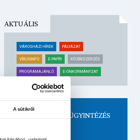
AKTUÁLIS
VÁROSHÁZI HÍREK
PÁLYÁZAT
VÍRUSINFO
E-PAPÍR
KÖZBESZERZÉS
PROGRAMAJÁNLÓ
E-ÖNKORMÁNYZAT
A sütikről
ELEKTRONIKUS ÜGYINTÉZÉS
Tovább
tosításához, valamint