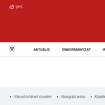
Skip
29°C
to
main
navigation
Fő
navigáció
AKTUÁLIS
ÖNKORMÁNYZAT
Várostörténet röviden
Visegrád anno
Közél