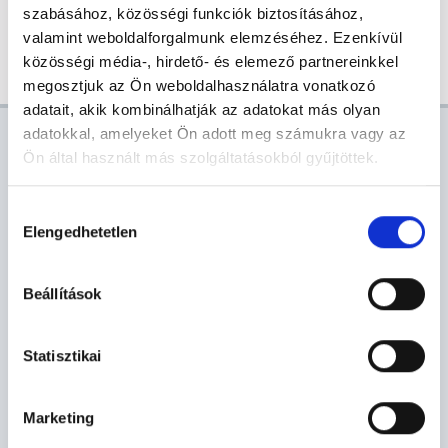
szabásához, közösségi funkciók biztosításához,
Share
Facebook
Twitter
Email
valamint weboldalforgalmunk elemzéséhez. Ezenkívül
közösségi média-, hirdető- és elemező partnereinkkel
megosztjuk az Ön weboldalhasználatra vonatkozó
adatait, akik kombinálhatják az adatokat más olyan
AKTUÁLIS
adatokkal, amelyeket Ön adott meg számukra vagy az
Ön által használt más szolgáltatásokból gyűjtöttek.
VÁROSHÁZI HÍREK
PÁLYÁZAT
VÍRUSINFO
Hozzájárulás
Elengedhetetlen
kiválasztása
E-PAPÍR
KÖZBESZERZÉS
PROGRAMAJÁNLÓ
E-ÖNKORMÁNYZAT
Beállítások
Statisztikai
ELEKTRONIKUS ÜGYINTÉZÉS
Marketing