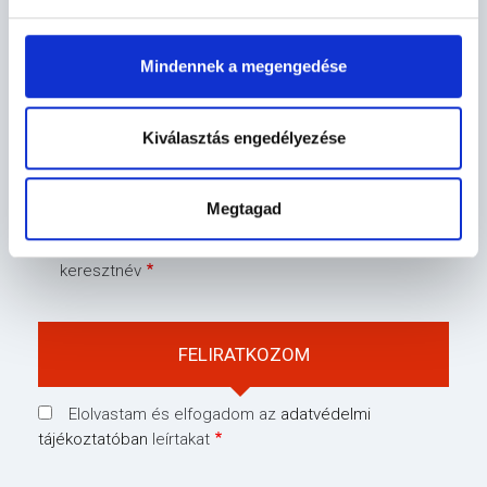
Mindennek a megengedése
HÍRLEVÉL
Feliratkozás
Kiválasztás engedélyezése
E-mail cím
Megtagad
keresztnév
Elolvastam és elfogadom az
adatvédelmi
tájékoztatóban
leírtakat