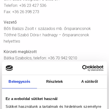
Telefon: +36 23 427 536
Fax: +36 26 398 273
Vezető
Bőti Balázs Zsolt r. százados mb. őrsparancsnok
Tóthné Szabó Dóra r. hadnagy – őrsparancsnok
helyettes
Körzeti megbízott
Bátka Szabolcs, telefon: +36 70 942 9210
Felettes szerv
Szentendrei Rendőrkapitányság
Cím: 2000 Szentendre, Dózsa György út 6/a.
Beleegyezés
Részletek
A sütikről
Telefon: +36 26 502 400
Telefax: +36 26 502 426
Ez a weboldal sütiket használ
e-mail:
szentendrerk@pest.police.hu
Sütiket használunk a tartalmak és hirdetések személyre