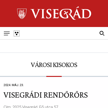
Skip
to
main
navigation
Fő
navigáció
VÁROSI KISOKOS
2024. MÁJ. 23.
VISEGRÁDI RENDŐRŐRS
Cím: 2025 Visegrád, Fő utca 57.