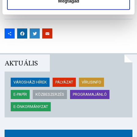
Megtagad
ESEMÉNY
TÖRTÉNELEM
VISEGRÁD
Share
Facebook
Twitter
Email
AKTUÁLIS
VÁROSHÁZI HÍREK
PÁLYÁZAT
VÍRUSINFO
E-PAPÍR
KÖZBESZERZÉS
PROGRAMAJÁNLÓ
E-ÖNKORMÁNYZAT