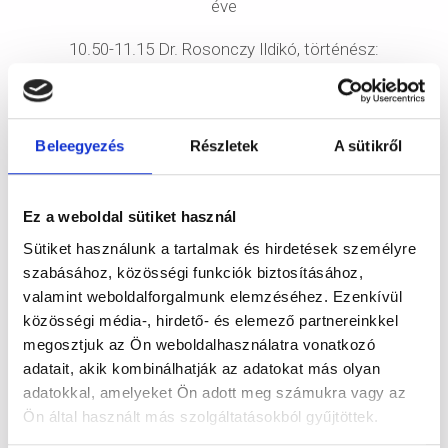
éve
10.50-11.15 Dr. Rosonczy Ildikó, történész:
Orosz festők művei az 1849. augusztus 13-ai
fegyverletételről
11.15-11.40 Dr. Bea Csaba, történész, történelemtanár:
Beleegyezés
Részletek
A sütikről
Görgei és Vác
11.40-12.00 Kérdések, hozzászólások, kávészünet
Ez a weboldal sütiket használ
Sütiket használunk a tartalmak és hirdetések személyre
12.00-12.25 Ress-Wimmer Zoltán, történész,
szabásához, közösségi funkciók biztosításához,
VERITAS Történetkutató Intézet és Levéltár:
valamint weboldalforgalmunk elemzéséhez. Ezenkívül
Görgei Artúr és a honvédegyleti mozgalom
közösségi média-, hirdető- és elemező partnereinkkel
megosztjuk az Ön weboldalhasználatra vonatkozó
12.25-12.50 Gróf Péter, régész-történész:
adatait, akik kombinálhatják az adatokat más olyan
Görgei Artúr élete és emlékezete Visegrádon
adatokkal, amelyeket Ön adott meg számukra vagy az
- 1875-1916, 1916-1986, 1986-2026.
Ön által használt más szolgáltatásokból gyűjtöttek.
12.50- 13.00 Kérdések, hozzászólások,