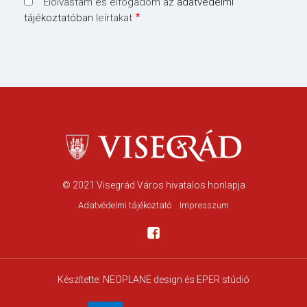
Elolvastam és elfogadom az
adatvédelmi
tájékoztatóban
leírtakat
© 2021
Visegrád Város hivatalos honlapja
Adatvédelmi tájékoztató
Impresszum
Készítette:
NEOPLANE design
és EPER stúdió