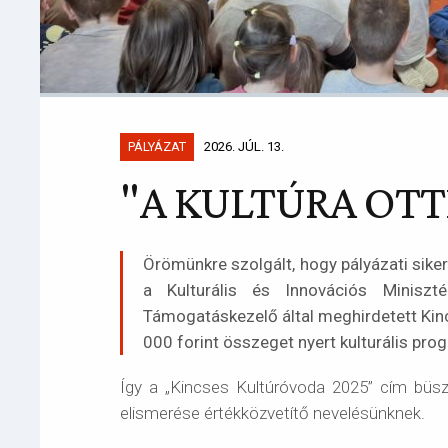
PÁLYÁZAT
2026. JÚL. 13.
"A KULTÚRA OT
Örömünkre szolgált, hogy pályázati siker
a Kulturális és Innovációs Miniszt
Támogatáskezelő által meghirdetett Ki
000 forint összeget nyert kulturális pr
Így a „Kincses Kultúróvoda 2025” cím büsz
elismerése értékközvetítő nevelésünknek.