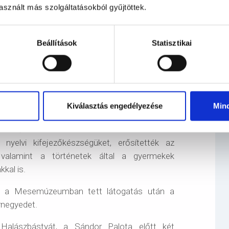
van óvodánk, hogy ilyen történelmi emlékekben
sznált más szolgáltatásokból gyűjtöttek.
lehetünk elég hálásak azért, hogy az óvodai
tes a Királyi Palota, a Salamon-torony, a
ainkat legjobb tudásunk szerint igyekszünk
Beállítások
Statisztikai
azdagabb nevelése érdekében. A pályázat
 értelemben kiszélesítve, a Budai Várnegyedben
meglátogatását. A múzeumban a gyerekek – a
Kiválasztás engedélyezése
Min
aktív múzeumpedagógiai foglakozás keretében
ok hőseivel. A mesék nemcsak az érzelmek
 nyelvi kifejezőkészségüket, erősítették az
valamint a történetek által a gyermekek
kal is.
k a Mesemúzeumban tett látogatás után a
árnegyedet.
alászbástyát, a Sándor Palota előtt két