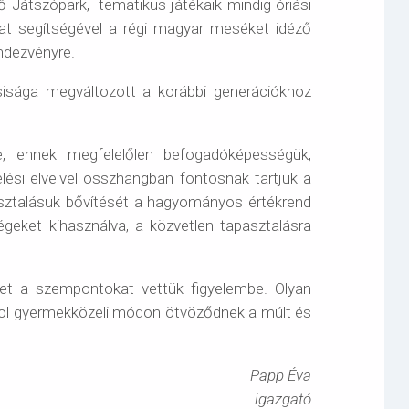
 Játszópark,- tematikus játékaik mindig óriási
at segítségével a régi magyar meséket idéző
ndezvényre.
sisága megváltozott a korábbi generációkhoz
bele, ennek megfelelőlen befogadóképességük,
lési elveivel összhangban fontosnak tartjuk a
asztalásuk bővítését a hagyományos értékrend
geket kihasználva, a közvetlen tapasztalásra
ket a szempontokat vettük figyelembe. Olyan
hol gyermekközeli módon ötvöződnek a múlt és
Papp Éva
igazgató