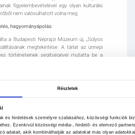
inak figyelembevételével egy olyan kulturális
erőből nem valósulhatott volna meg.
elés, hagyományápolás:
álta a Budapesti Néprajzi Múzeum új, „Súlyos
állításának megtekintése. A tárlat az ünnepi
yes történeteinek segítségével mutatta be a
lításhoz tárlatvezetés és múzeumpedagógiai
at „A nagymama gardróbja” elnevezésű mesés
okat rejtő kendők és varázslatok segítségével
últban. Nem feledkezhetünk meg arról az
Részletek
inten is elismert emblematikus épülete adott
terek, de az épület tetejére való séta és az
ál
ként él bennünk.
mak és hirdetések személyre szabásához, közösségi funkciók biz
hez. Ezenkívül közösségi média-, hirdető- és elemező partner
zó adatait, akik kombinálhatják az adatokat más olyan adatokka