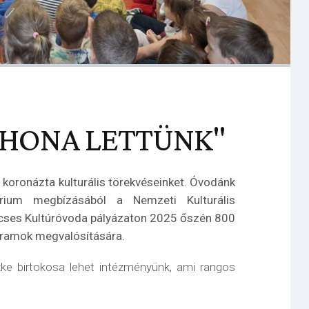
THONA LETTÜNK"
 koronázta kulturális törekvéseinket. Óvodánk
érium megbízásából a Nemzeti Kulturális
ncses Kultúróvoda pályázaton 2025 őszén 800
ogramok megvalósítására.
ke birtokosa lehet intézményünk, ami rangos