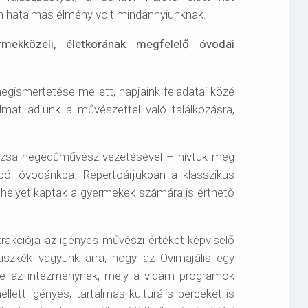
én hatalmas élmény volt mindannyiunknak.
mekközeli, életkorának megfelelő óvodai
gismertetése mellett, napjaink feladatai közé
lmat adjunk a művészettel való találkozásra,
zsa hegedűművész vezetésével – hívtuk meg
ból óvodánkba. Repertoárjukban a klasszikus
 helyet kaptak a gyermekek számára is érthető
trakciója az igényes művészi értéket képviselő
zkék vagyunk arra, hogy az Ovimajális egy
ye az intézménynek, mely a vidám programok
llett igényes, tartalmas kulturális perceket is