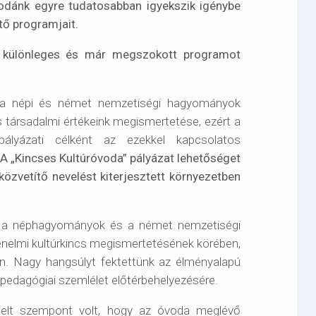
odánk egyre tudatosabban igyekszik igénybe
tő programjait.
 különleges és már megszokott programot
a a népi és német nemzetiségi hagyományok
s társadalmi értékeink megismertetése, ezért a
pályázati célként az ezekkel kapcsolatos
A „Kincses Kultúróvoda” pályázat lehetőséget
kközvetítő nevelést kiterjesztett környezetben
zt a néphagyományok és a német nemzetiségi
ténelmi kultúrkincs megismertetésének körében,
n. Nagy hangsúlyt fektettünk az élményalapú
tő pedagógiai szemlélet előtérbehelyezésére.
emelt szempont volt, hogy az óvoda meglévő