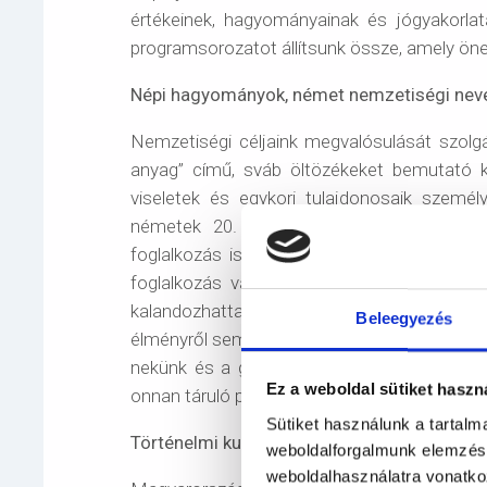
értékeinek, hagyományainak és jógyakorlata
programsorozatot állítsunk össze, amely ön
Népi hagyományok, német nemzetiségi nev
Nemzetiségi céljaink megvalósulását szolg
anyag” című, sváb öltözékeket bemutató ki
viseletek és egykori tulajdonosaik személ
németek 20. századi történelmét. A kiál
foglalkozás is kapcsolódott. Az óvodások
foglalkozás várta, ahol beszélő ruhák, titk
kalandozhattak óvodás gyermekeink a m
Beleegyezés
élményről sem, amit a múzeum nemzetközi sz
nekünk és a gyerekeknek. Nemcsak a belső 
Ez a weboldal sütiket haszn
onnan táruló panoráma is maradandó élmény
Sütiket használunk a tartal
Történelmi kultúrkincs megismertetése:
weboldalforgalmunk elemzésé
weboldalhasználatra vonatko