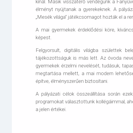
kínál. Másik visszatérő vendégünk a Fanyűvő
élményt nyújtanak a gyerekeknek. A pályáz
„Mesék világa” játékcsomagot hozták el a re
A mai gyermekek érdeklődési köre, kívánc
képest.
Felgyorsult, digitális világba születtek 
tájékozottságuk is más lett. Az óvoda neve
gyermekek érzelmi nevelését, tudásuk, tap
megtartása mellett, a mai modern lehetősé
építve, élményszerűen biztosítani.
A pályázati célok összeállítása során eze
programokat választottunk kollégáimmal, a
a jelen értékei.