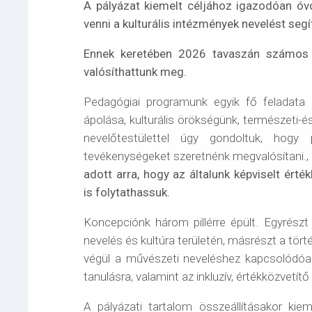
A pályázat kiemelt céljához igazodóan óv
venni a kulturális intézmények nevelést segí
Ennek keretében 2026 tavaszán számos
valósíthattunk meg.
Pedagógiai programunk egyik fő feladat
ápolása, kulturális örökségünk, természeti-é
nevelőtestülettel úgy gondoltuk, hogy 
tevékenységeket szeretnénk megvalósítani.,
adott arra, hogy az általunk képviselt érté
is folytathassuk.
Koncepciónk három pillérre épült. Egyrés
nevelés és kultúra területén, másrészt a tör
végül a művészeti neveléshez kapcsolódóa
tanulásra, valamint az inkluzív, értékközvetí
A pályázati tartalom összeállításakor ki