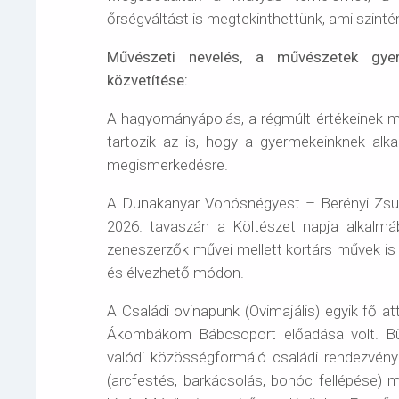
őrségváltást is megtekinthettünk, ami szint
Művészeti nevelés, a művészetek gyer
közvetítése:
A hagyományápolás, a régmúlt értékeinek me
tartozik az is, hogy a gyermekeinknek alka
megismerkedésre.
A Dunakanyar Vonósnégyest – Berényi Zsu
2026. tavaszán a Költészet napja alkalmá
zeneszerzők művei mellett kortárs művek is
és élvezhető módon.
A Családi ovinapunk (Ovimajális) egyik fő at
Ákombákom Bábcsoport előadása volt. Büs
valódi közösségformáló családi rendezvén
(arcfestés, barkácsolás, bohóc fellépése) me