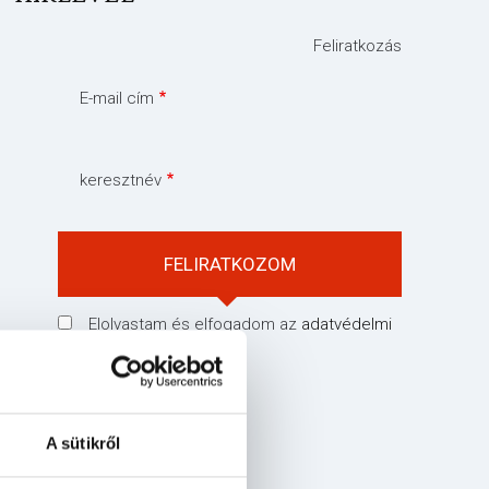
Feliratkozás
E-mail cím
keresztnév
Elolvastam és elfogadom az
adatvédelmi
tájékoztatóban
leírtakat
A sütikről