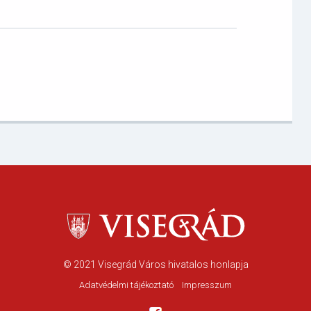
© 2021
Visegrád Város hivatalos honlapja
Adatvédelmi tájékoztató
Impresszum