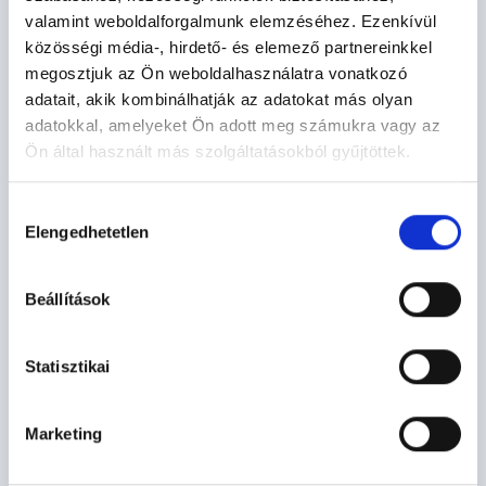
valamint weboldalforgalmunk elemzéséhez. Ezenkívül
közösségi média-, hirdető- és elemező partnereinkkel
megosztjuk az Ön weboldalhasználatra vonatkozó
adatait, akik kombinálhatják az adatokat más olyan
adatokkal, amelyeket Ön adott meg számukra vagy az
Ön által használt más szolgáltatásokból gyűjtöttek.
Hozzájárulás
Elengedhetetlen
kiválasztása
2026. JÚL. 01.
SZÜNETEL A RENDELÉS
Beállítások
a háziorvosi rendelőben
Statisztikai
Marketing