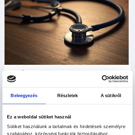
2026. JÚL. 22.
RENDELÉSI IDŐ VÁLTOZÁS
Dr. Balogh Mónika háziorvos szabadságon lesz.
Beleegyezés
Részletek
A sütikről
Ez a weboldal sütiket használ
Sütiket használunk a tartalmak és hirdetések személyre
szabásához, közösségi funkciók biztosításához,