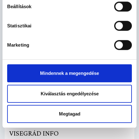
Beállítások
Statisztikai
Marketing
2026. JAN. 08.
GYERE KORIZNI ÉS HOKIZNI
Mindennek a megengedése
VISEGRÁDRA!
Szeretettel várunk mindenkit!
Kiválasztás engedélyezése
Megtagad
2025. DEC. 04.
VISEGRÁD INFO