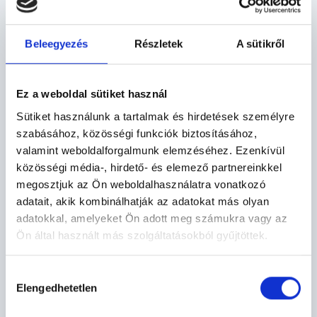
Beleegyezés
Részletek
A sütikről
Ez a weboldal sütiket használ
Sütiket használunk a tartalmak és hirdetések személyre
szabásához, közösségi funkciók biztosításához,
2026. JAN. 09.
valamint weboldalforgalmunk elemzéséhez. Ezenkívül
IRÁNY A VISEGRÁDI MINI GLECCSER!
közösségi média-, hirdető- és elemező partnereinkkel
megosztjuk az Ön weboldalhasználatra vonatkozó
Visegrádiaknak kedvezményes a belépés!
adatait, akik kombinálhatják az adatokat más olyan
adatokkal, amelyeket Ön adott meg számukra vagy az
Ön által használt más szolgáltatásokból gyűjtöttek.
Hozzájárulás
Elengedhetetlen
kiválasztása