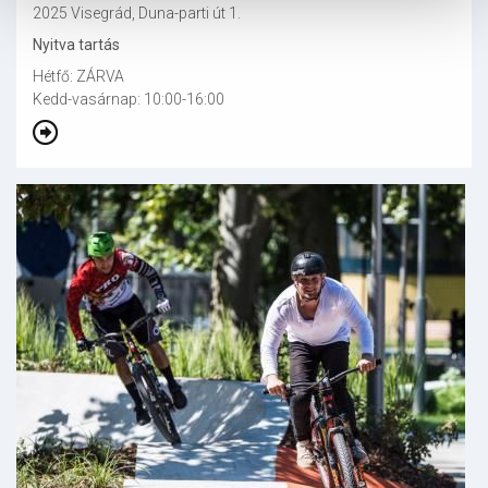
2025 Visegrád, Duna-parti út 1.
Nyitva tartás
Hétfő: ZÁRVA
Kedd-vasárnap: 10:00-16:00