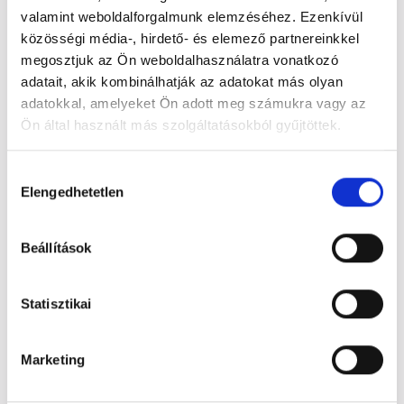
Szavé - Rolinek Rebeka
valamint weboldalforgalmunk elemzéséhez. Ezenkívül
közösségi média-, hirdető- és elemező partnereinkkel
Húsos lepény - Abonyi Lollok Kata, Ispán Márti
megosztjuk az Ön weboldalhasználatra vonatkozó
adatait, akik kombinálhatják az adatokat más olyan
Meglepetés sütemény - Szilas László
adatokkal, amelyeket Ön adott meg számukra vagy az
Ön által használt más szolgáltatásokból gyűjtöttek.
A belépés ingyenes, a helyszínen kóstolójegy váltható.
Főzésre jelentkezni a
visegradisvab@gmail.com
e-mail
Hozzájárulás
címen vagy a KÁOSZ üzletben lehet.
Elengedhetetlen
kiválasztása
Beállítások
Címkék
ESEMÉNY
FESZTIVÁL
GASZTRONÓMIA
HAGYOMÁNY
Statisztikai
KULTÚRA
ZENE
Marketing
Share
Facebook
Twitter
Email