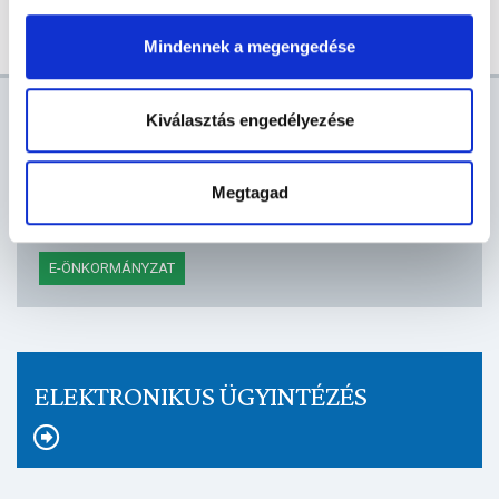
Mindennek a megengedése
AKTUÁLIS
Kiválasztás engedélyezése
VÁROSHÁZI HÍREK
PÁLYÁZAT
VÍRUSINFO
Megtagad
E-PAPÍR
KÖZBESZERZÉS
PROGRAMAJÁNLÓ
E-ÖNKORMÁNYZAT
ELEKTRONIKUS ÜGYINTÉZÉS