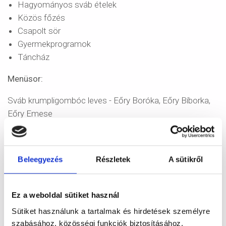
Hagyományos sváb ételek
Közös főzés
Csapolt sör
Gyermekprogramok
Táncház
Menüsor:
Sváb krumpligombóc leves - Eőry Boróka, Eőry Bíborka,
Eőry Emese
Sváb káposztás csülök - Grósz Gábor és barátai
Sufnudli - Burgermeister Edit, Bálint Bora néni
Beleegyezés
Részletek
A sütikről
Káposzás, szalonnás spätzle - Abonyi Gézáné, Zeller
Márton
Ez a weboldal sütiket használ
Sütiket használunk a tartalmak és hirdetések személyre
Tunkedli; túrógombóc - Muckstadt Margit
szabásához, közösségi funkciók biztosításához,