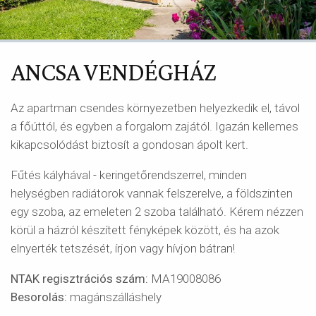
ANCSA VENDÉGHÁZ
Az apartman csendes környezetben helyezkedik el, távol
a főúttól, és egyben a forgalom zajától. Igazán kellemes
kikapcsolódást biztosít a gondosan ápolt kert.
Fűtés kályhával - keringetőrendszerrel, minden
helységben radiátorok vannak felszerelve, a földszinten
egy szoba, az emeleten 2 szoba található. Kérem nézzen
körül a házról készített fényképek között, és ha azok
elnyerték tetszését, írjon vagy hívjon bátran!
NTAK regisztrációs szám:
MA19008086
Besorolás:
magánszálláshely