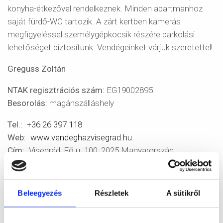
konyha-étkezővel rendelkeznek. Minden apartmanhoz
saját fürdő-WC tartozik. A zárt kertben kamerás
megfigyeléssel személygépkocsik részére parkolási
lehetőséget biztosítunk. Vendégeinket várjuk szeretettel!
Greguss Zoltán
NTAK regisztrációs szám:
EG19002895
Besorolás:
magánszálláshely
Tel.
+36 26 397 118
Web
www.vendeghazvisegrad.hu
Cím
Visegrád, Fő u. 100, 2025 Magyarország
Share
Facebook
Twitter
Email
Beleegyezés
Részletek
A sütikről