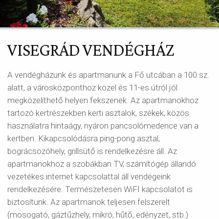
VISEGRÁD VENDÉGHÁZ
A vendégházunk és apartmanunk a Fő utcában a 100.sz.
alatt, a városközponthoz közel és 11-es útról jól
megközelíthető helyen fekszenek. Az apartmanokhoz
tartozó kertrészekben kerti asztalok, székek, közös
használatra hintaágy, nyáron pancsolómedence van a
kertben. Kikapcsolódásra ping-pong asztal,
bográcsozóhely, grillsütő is rendelkezésre áll. Az
apartmanokhoz a szobákban TV, számítógép állandó
vezetékes internet kapcsolattal áll vendégeink
rendelkezésére. Természetesen WiFI kapcsolatot is
biztosítunk. Az apartmanok teljesen felszerelt
(mosogató, gáztűzhely, mikró, hűtő, edényzet, stb.)