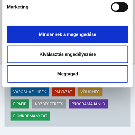
Marketing
Mindennek a megengedése
Kiválasztás engedélyezése
AKTUÁLIS
Megtagad
VÁROSHÁZI HÍREK
PÁLYÁZAT
VÍRUSINFO
E-PAPÍR
KÖZBESZERZÉS
PROGRAMAJÁNLÓ
E-ÖNKORMÁNYZAT