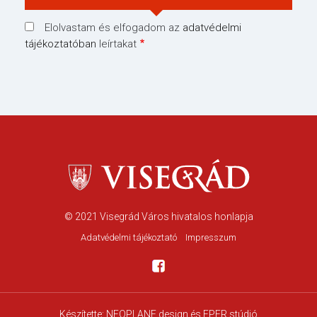
Elolvastam és elfogadom az
adatvédelmi
tájékoztatóban
leírtakat
© 2021
Visegrád Város hivatalos honlapja
Adatvédelmi tájékoztató
Impresszum
Készítette:
NEOPLANE design
és EPER stúdió