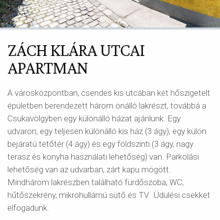
ZÁCH KLÁRA UTCAI
APARTMAN
A városközpontban, csendes kis utcában két hőszigetelt
épületben berendezett három önálló lakrészt, továbbá a
Csukavölgyben egy különálló házat ajánlunk. Egy
udvaron, egy teljesen különálló kis ház (3 ágy), egy külön
bejáratú tetőtér (4 ágy) és egy földszinti (3 ágy, nagy
terasz és konyha használati lehetőség) van. Parkolási
lehetőség van az udvarban, zárt kapu mögött.
Mindhárom lakrészben található fürdőszoba, WC,
hűtőszekrény, mikrohullámú sütő és TV. Üdülési csekket
elfogadunk.