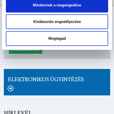
Mindennek a megengedése
AKTUÁLIS
Kiválasztás engedélyezése
VÁROSHÁZI HÍREK
PÁLYÁZAT
VÍRUSINFO
Megtagad
E-PAPÍR
KÖZBESZERZÉS
PROGRAMAJÁNLÓ
E-ÖNKORMÁNYZAT
ELEKTRONIKUS ÜGYINTÉZÉS
HÍRLEVÉL