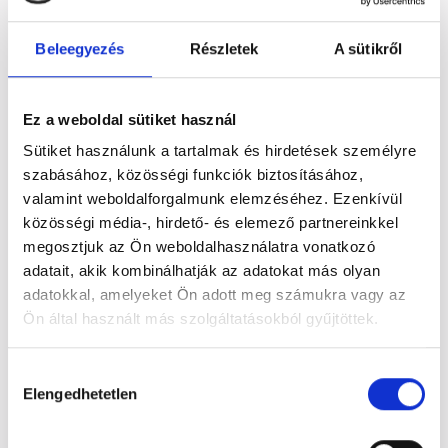
Tel.
+36 26 597 100
Web
www.wellnesshotelvisegrad.hu/
Beleegyezés
Részletek
A sütikről
Cím
Visegrád, Fő u. 92, 2025 Magyarország
Ez a weboldal sütiket használ
Share
Facebook
Twitter
Email
Sütiket használunk a tartalmak és hirdetések személyre
szabásához, közösségi funkciók biztosításához,
valamint weboldalforgalmunk elemzéséhez. Ezenkívül
közösségi média-, hirdető- és elemező partnereinkkel
megosztjuk az Ön weboldalhasználatra vonatkozó
adatait, akik kombinálhatják az adatokat más olyan
adatokkal, amelyeket Ön adott meg számukra vagy az
Ön által használt más szolgáltatásokból gyűjtöttek.
Hozzájárulás
Elengedhetetlen
kiválasztása