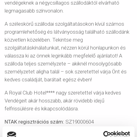
vendégeknek a négycsillagos szállodáktól elvárható
legmagasabb színvonalon.
A széleskörű szállodai szolgáltatásokon kívül számos
programlehetőség és látványosság található szállodánk
közvetlen közelében. Tekintse meg
szolgáltatáskínálatunkat, nézzen körül honlapunkon és
válassza ki az önnek leginkább megfelelő ajánlatot! A
szálloda teljes személyzete – akiknél mosolygósabb
személyzetet aligha talál – sok szeretettel várja Önt és
kedves családját, barátait egész évben!
A Royal Club Hotel**** nagy szeretettel várja kedves
Vendégeit akár hosszabb, akár rövidebb idejű
felfrissülésre és kikapcsolódásra.
NTAK regisztrációs szám:
SZ19000604
Besorolás:
szálloda