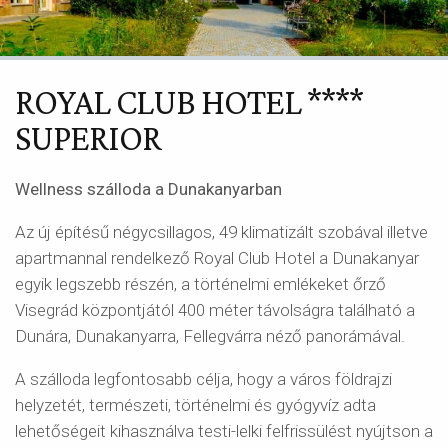
ROYAL CLUB HOTEL ****
SUPERIOR
Wellness szálloda a Dunakanyarban
Az új építésű négycsillagos, 49 klimatizált szobával illetve
apartmannal rendelkező Royal Club Hotel a Dunakanyar
egyik legszebb részén, a történelmi emlékeket őrző
Visegrád központjától 400 méter távolságra található a
Dunára, Dunakanyarra, Fellegvárra néző panorámával.
A szálloda legfontosabb célja, hogy a város földrajzi
helyzetét, természeti, történelmi és gyógyvíz adta
lehetőségeit kihasználva testi-lelki felfrissülést nyújtson a