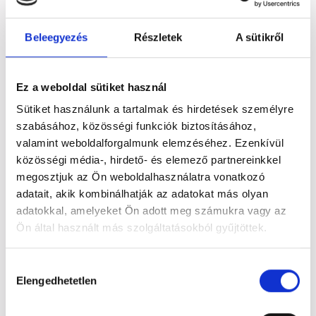
Tel.
+36 26 398 120
E-mail
info@hotelhonti.hu
Web
www.hotelhonti.hu
Beleegyezés
Részletek
A sütikről
Cím
Visegrád, Fő u. 66, 2025 Magyarország
Ez a weboldal sütiket használ
Share
Facebook
Twitter
Email
Sütiket használunk a tartalmak és hirdetések személyre
szabásához, közösségi funkciók biztosításához,
valamint weboldalforgalmunk elemzéséhez. Ezenkívül
közösségi média-, hirdető- és elemező partnereinkkel
megosztjuk az Ön weboldalhasználatra vonatkozó
adatait, akik kombinálhatják az adatokat más olyan
adatokkal, amelyeket Ön adott meg számukra vagy az
Ön által használt más szolgáltatásokból gyűjtöttek.
Hozzájárulás
Elengedhetetlen
kiválasztása