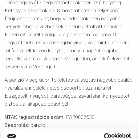
háromágyas (17 négyzetméter alapterületű helyiség.
Kétágyas szobáink 2018. novemberében teljeskörű
felújításon estek át, hogy Vendégeink még nagyobb
kényelemben élvezhessék a nálunk eltöltött napokat.
Éppen ezt a célt szolgálja a panzióban található 40
négyzetméteres közösségi helyiség, valamint a modern,
jól felszerelt közös konyha, amely a nap 24 órájában
rendelkezésre áll. A panzió Visegrádon, annak frekventált
részén várja Vendégeit.
A panzió Visegrádon tökéletes választás nagyobb családi
nyaralásra indulók, illetve csoportok számára is!
Elszigetelt, nyugodt, barátságos, zavartalan környezetet
biztosít a kikapcsolódáshoz!
NTAK regisztrációs szám:
PA20007633
Besorolás:
panzió