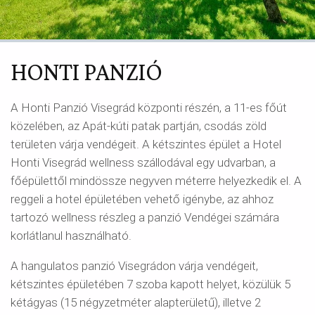
HONTI PANZIÓ
A Honti Panzió Visegrád központi részén, a 11-es főút
közelében, az Apát-kúti patak partján, csodás zöld
területen várja vendégeit. A kétszintes épület a Hotel
Honti Visegrád wellness szállodával egy udvarban, a
főépülettől mindössze negyven méterre helyezkedik el. A
reggeli a hotel épületében vehető igénybe, az ahhoz
tartozó wellness részleg a panzió Vendégei számára
korlátlanul használható.
A hangulatos panzió Visegrádon várja vendégeit,
kétszintes épületében 7 szoba kapott helyet, közülük 5
kétágyas (15 négyzetméter alapterületű), illetve 2