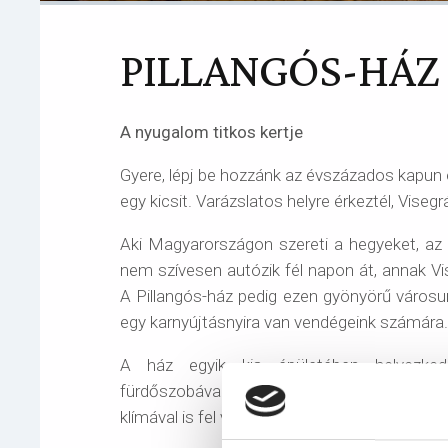
PILLANGÓS-HÁZ
A nyugalom titkos kertje
Gyere, lépj be hozzánk az évszázados kapun é
egy kicsit. Varázslatos helyre érkeztél, Visegr
Aki Magyarországon szereti a hegyeket, az 
nem szívesen autózik fél napon át, annak V
A Pillangós-ház pedig ezen gyönyörű városu
egy karnyújtásnyira van vendégeink számára.
A ház egyik kis épületében helyezked
fürdőszobával, valamint a 4 fős apartmanun
klímával is fel vannak szerelve. Az apartmanho