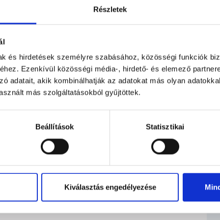
gyedi konyha, étkező és egy hangulatos nappali
Részletek
agyó környezetben kívánnak pihenni, függetlenül
ál
s időtöltés, vagy egyszerűen csak egy izgalmas
mak és hirdetések személyre szabásához, közösségi funkciók biz
hez. Ezenkívül közösségi média-, hirdető- és elemező partner
zó adatait, akik kombinálhatják az adatokat más olyan adatokka
atban kérd egyedi ajánlatunkat a
sznált más szolgáltatásokból gyűjtöttek.
Beállítások
Statisztikai
rország
Kiválasztás engedélyezése
Min