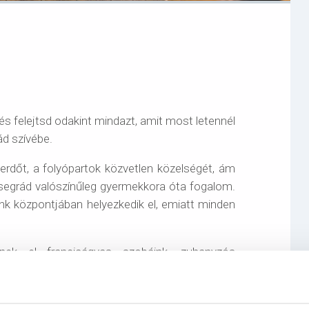
s felejtsd odakint mindazt, amit most letennél
ád szívébe.
erdőt, a folyópartok közvetlen közelségét, ám
isegrád valószínűleg gyermekkora óta fogalom.
nk központjában helyezkedik el, emiatt minden
nek el franciaágyas szobáink, zuhanyzós
k. Szobáink kávé- teafőzővel, mini hűtővel és
z saját konyha, étkező és nappali is tartozik.