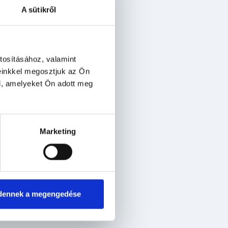
A sütikről
tosításához, valamint
einkkel megosztjuk az Ön
l, amelyeket Ön adott meg
Marketing
dennek a megengedése