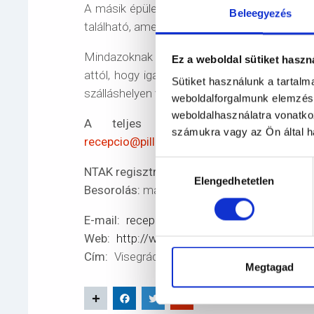
A másik épületben egy teljesen felszerelt e
Beleegyezés
található, amely felár ellenében használható.
Mindazoknak ajánljuk szeretettel, akik rendh
Ez a weboldal sütiket haszn
attól, hogy igazi nagy elvonulás, meditáció
Sütiket használunk a tartal
szálláshelyen való feltöltődés a cél.
weboldalforgalmunk elemzésé
weboldalhasználatra vonatko
A teljes ház bérléssel kapcsol
számukra vagy az Ön által ha
recepcio@pillangos-haz.hu
e-mail címen.
Hozzájárulás
NTAK regisztrációs szám:
MA26123474
Elengedhetetlen
kiválasztása
Besorolás:
magánszálláshely
E-mail
recepcio@pillangos-haz.hu
Web
http://www.pillangos-haz.hu
Cím
Visegrád, Nagy Lajos u. 8, 2025 Magya
Megtagad
Share
Facebook
Twitter
Email