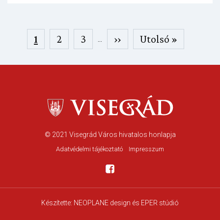
Oldalszámozás
Jelenlegi
1
Page
2
Page
3
Következő
››
Utolsó
Utolsó »
…
oldal
oldal
oldal
© 2021
Visegrád Város hivatalos honlapja
Adatvédelmi tájékoztató
Impresszum
Készítette:
NEOPLANE design
és EPER stúdió