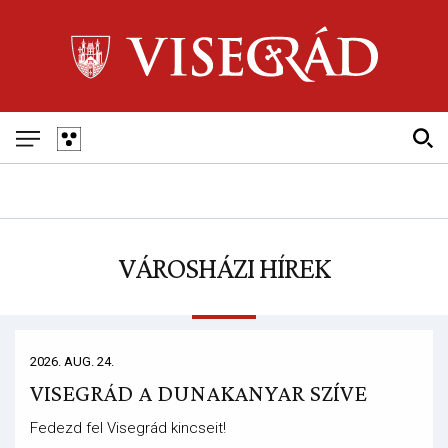
Skip
to
main
navigation
Fő
navigáció
VÁROSHÁZI HÍREK
2026. AUG. 24.
VISEGRÁD A DUNAKANYAR SZÍVE
Fedezd fel Visegrád kincseit!