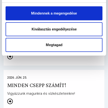
Tájékoztatónkat az alábbiakban olvashatják:
Mindennek a megengedése
Kiválasztás engedélyezése
2026. JÚN. 29.
HIVATALI TÁJÉKOZTATÓ
Megtagad
Szünetel az ügyfélfogadás
2026. JÚN. 25.
MINDEN CSEPP SZÁMÍT!
Vigyázzunk magunkra és vízkészleteinkre!