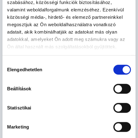
KÖTELEZŐ SZEMÉLYI IGAZOLVÁNY
szabásához, közösségi funkciók biztosításához,
CSERE
valamint weboldalforgalmunk elemzéséhez. Ezenkívül
közösségi média-, hirdető- és elemező partnereinkkel
Megszűnik a könyv formátumú okmány.
megosztjuk az Ön weboldalhasználatra vonatkozó
adatait, akik kombinálhatják az adatokat más olyan
adatokkal, amelyeket Ön adott meg számukra vagy az
Ön által használt más szolgáltatásokból gyűjtöttek.
2026. JÚL. 06.
Hozzájárulás
TÁJÉKOZTATÓ ÉS KÉRÉS
Elengedhetetlen
kiválasztása
Úttakarítás a Fő utcában
Beállítások
Statisztikai
2026. JÚL. 06.
FORGALMI REND VÁLTOZÁS A
Marketing
PALOTAJÁTÉKOK IDEJÉN