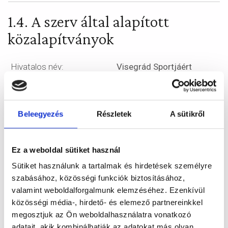
1.4. A szerv által alapított
közalapítványok
Hivatalos név:
Visegrád Sportjáért
Közalapítvány
Székhelye:
Visegrád Város
Polgármesteri Hivatala,
Beleegyezés
Részletek
A sütikről
2025 Visegrád, Fő utca 81.
Kuratórium tagjai:
Gyurián Zoltán elnök, Kádár
Ez a weboldal sütiket használ
Attila titkár, Bergmann
Sütiket használunk a tartalmak és hirdetések személyre
Bendegúz tag, Koncz
szabásához, közösségi funkciók biztosításához,
Miklós tag, Visnyovszky
valamint weboldalforgalmunk elemzéséhez. Ezenkívül
András tag
közösségi média-, hirdető- és elemező partnereinkkel
Alapító okirat
megosztjuk az Ön weboldalhasználatra vonatkozó
adatait, akik kombinálhatják az adatokat más olyan