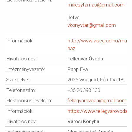
mikesytamas@gmail.com
illetve
vkonyvtar@gmail.com
Információk:
http://www.visegrad.hu/muve
haz
Hivatalos név:
Fellegvár Óvoda
Intézményvezető:
Papp Éva
Székhelye:
2025 Visegrád, Fő utca 18.
Telefonszám:
+36 26 398 130
Elektronikus levélcím:
fellegvarovoda@gmail.com
Információk:
https://www.fellegvarovoda.h
Hivatalos név:
Városi Konyha