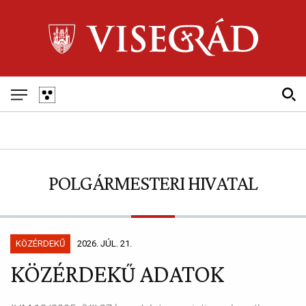
Skip
to
main
navigation
Fő
navigáció
POLGÁRMESTERI HIVATAL
KÖZÉRDEKŰ
2026. JÚL. 21.
KÖZÉRDEKŰ ADATOK