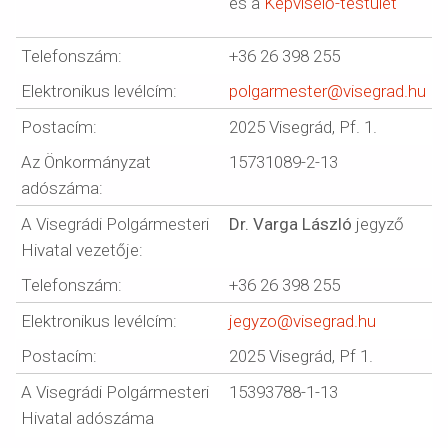
és a
Képviselő-testület
Telefonszám:
+36 26 398 255
Elektronikus levélcím:
polgarmester@visegrad.hu
Postacím:
2025 Visegrád, Pf. 1.
Az Önkormányzat
15731089-2-13
adószáma:
A Visegrádi Polgármesteri
Dr. Varga László
jegyző
Hivatal vezetője:
Telefonszám:
+36 26 398 255
Elektronikus levélcím:
jegyzo@visegrad.hu
Postacím:
2025 Visegrád, Pf 1.
A Visegrádi Polgármesteri
15393788-1-13
Hivatal adószáma