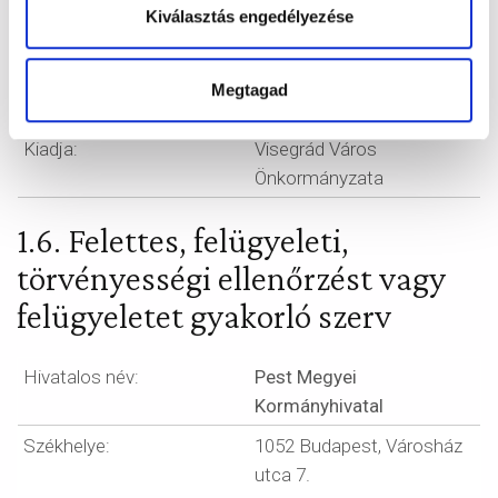
Kiválasztás engedélyezése
A szerkesztőbizottság
Schandl Lóránt felelős
tagjai:
szerkesztő, Gróf Boglárka
tag, Hlavács Bettina tag,
Megtagad
Jónás Péter tag
Kiadja:
Visegrád Város
Önkormányzata
1.6. Felettes, felügyeleti,
törvényességi ellenőrzést vagy
felügyeletet gyakorló szerv
Hivatalos név:
Pest Megyei
Kormányhivatal
Székhelye:
1052 Budapest, Városház
utca 7.