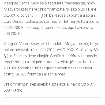
Visegrád Város Képviselő-testülete megállapítja, hogy
Magyarország helyi önkormányzatairól szóló 2011. évi
CLXXXIX. törvény 71. § (4) bekezdés c) pontja alapján
Eőry Dénes főállású polgármester illetménye havi bruttó
1.334.700 Ft
, költségtérítésének összege havi bruttó
200
.205 Ft
.
Visegrád Város Képviselő-testülete Magyarország helyi
önkormányzatairól szóló 2011. évi CLXXXIX. törvény 80.
§ (1a-3) bekezdése alapján Schüszterl Károly társadalmi
megbízatású alpolgármester tiszteletdíját havi bruttó
230.000 forintban, költségtérítésének összegét havi
bruttó 34.500 forintban állapítja meg.
Önkormányzati képviselők tiszteletdíja: havi bruttó 87.
630,- Ft/hó