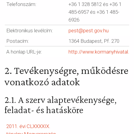
Telefonszám:
+36 1 328 5812 és +36 1
485-6957 és +36 1 485-
6926
Elektronikus levélcím:
pest@pest.gov.hu
Postacím:
1364 Budapest, Pf. 270
A honlap URL-je:
http://www.kormanyhivatal.h
2. Tevékenységre, működésre
vonatkozó adatok
2.1. A szerv alaptevékenysége,
feladat- és hatásköre
2011. évi CLXXXXIX.