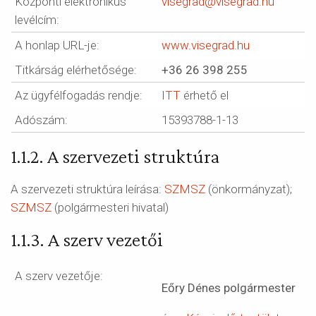
Központi elektronikus
visegrad@visegrad.hu
levélcím:
A honlap URL-je:
www.visegrad.hu
Titkárság elérhetősége:
+36 26 398 255
Az ügyfélfogadás rendje:
ITT
érhető el
Adószám:
15393788-1-13
1.1.2. A szervezeti struktúra
A szervezeti struktúra leírása:
SZMSZ
(önkormányzat);
SZMSZ
(polgármesteri hivatal)
1.1.3. A szerv vezetői
A szerv vezetője:
Eőry Dénes polgármester