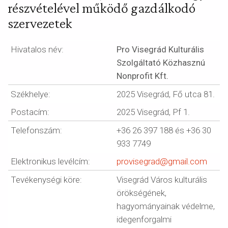
részvételével működő gazdálkodó
szervezetek
Hivatalos név:
Pro Visegrád Kulturális
Szolgáltató Közhasznú
Nonprofit Kft.
Székhelye:
2025 Visegrád, Fő utca 81.
Postacím:
2025 Visegrád, Pf 1.
Telefonszám:
+36 26 397 188 és +36 30
933 7749
Elektronikus levélcím:
provisegrad@gmail.com
Tevékenységi köre:
Visegrád Város kulturális
örökségének,
hagyományainak védelme,
idegenforgalmi