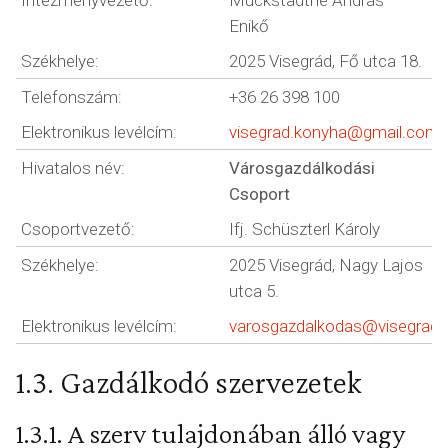
Intézményvezető:
Muckstadtné András
Enikő
Székhelye:
2025 Visegrád, Fő utca 18.
Telefonszám:
+36 26 398 100
Elektronikus levélcím:
visegrad.konyha@gmail.com
Hivatalos név:
Városgazdálkodási
Csoport
Csoportvezető:
Ifj. Schüszterl Károly
Székhelye:
2025 Visegrád, Nagy Lajos
utca 5.
Elektronikus levélcím:
varosgazdalkodas@visegrad.
1.3. Gazdálkodó szervezetek
1.3.1. A szerv tulajdonában álló vagy