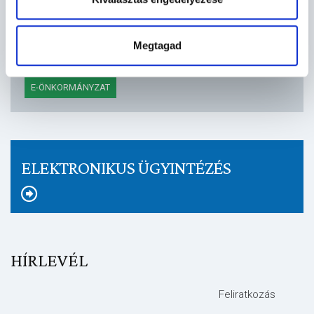
VÁROSHÁZI HÍREK
PÁLYÁZAT
VÍRUSINFO
Megtagad
E-PAPÍR
KÖZBESZERZÉS
PROGRAMAJÁNLÓ
E-ÖNKORMÁNYZAT
ELEKTRONIKUS ÜGYINTÉZÉS
HÍRLEVÉL
Feliratkozás