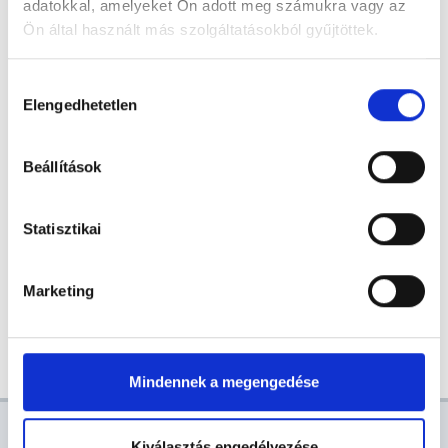
adatokkal, amelyeket Ön adott meg számukra vagy az
VISEGRÁD GOKART ÉS KALANDPARK
Ön által használt más szolgáltatásokból gyűjtöttek.
Hozzájárulás
Elengedhetetlen
kiválasztása
2022. AUG. 12.
Beállítások
ÉLMÉNY PROGRAMOK
Statisztikai
Marketing
Tovább
Mindennek a megengedése
AKTUÁLIS
Kiválasztás engedélyezése