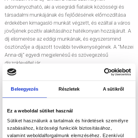
adományozható, aki a visegrádi fiatalok közösségi és
társadalmi munkájának és fejlődésének előmozdítása
érdekében kimagasló munkát végzett, és ezáltal a város
jövőjének pozitív alakításához hatékonyan hozzájárult. A
díj elismerése az eddigi munkának, és egyszersmind
ösztönzője a díjazott további tevékenységének. A "Mezei
Anna-díj" egyedi megjelenésű és szövegezésű
díszoklevéllel jár.
A "Mezei Anna díjjal" kitüntetettek névsora és az átadás
éve:
Beleegyezés
Részletek
A sütikről
Schüszterlné Elek Edina (2024)
Muckstadt Szabina (2023)
Ez a weboldal sütiket használ
Ifj. Gyurián Zoltán (2022)
Sütiket használunk a tartalmak és hirdetések személyre
Gróf Anikó (2021)
szabásához, közösségi funkciók biztosításához,
Kutas Enikő (2020)
valamint weboldalforgalmunk elemzéséhez. Ezenkívül