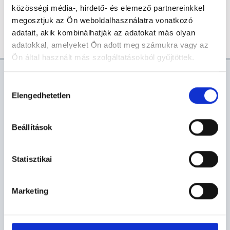
közösségi média-, hirdető- és elemező partnereinkkel
megosztjuk az Ön weboldalhasználatra vonatkozó
Share
Facebook
Twitter
Email
adatait, akik kombinálhatják az adatokat más olyan
adatokkal, amelyeket Ön adott meg számukra vagy az
Ön által használt más szolgáltatásokból gyűjtöttek.
AKTUÁLIS
Hozzájárulás
Elengedhetetlen
kiválasztása
VÁROSHÁZI HÍREK
PÁLYÁZAT
VÍRUSINFO
Beállítások
E-PAPÍR
KÖZBESZERZÉS
PROGRAMAJÁNLÓ
E-ÖNKORMÁNYZAT
Statisztikai
Marketing
ELEKTRONIKUS ÜGYINTÉZÉS