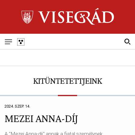
Skip
to
main
navigation
Fő
navigáció
KITÜNTETETTJEINK
2024. SZEP. 14.
MEZEI ANNA-DÍJ
A "Mezei Anna-díj" annak a fiatal személynek