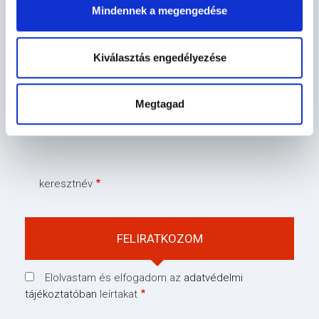
Mindennek a megengedése
Kiválasztás engedélyezése
HÍRLEVÉL
Feliratkozás
Megtagad
E-mail cím
keresztnév
Elolvastam és elfogadom az
adatvédelmi
tájékoztatóban
leírtakat