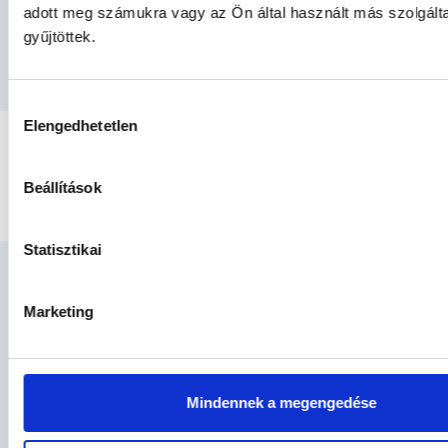
adott meg számukra vagy az Ön által használt más szolgált
gyűjtöttek.
Hozzájárulás
Elengedhetetlen
kiválasztása
TÉRKÉPES KERESŐ
Beállítások
Statisztikai
Marketing
Mindennek a megengedése