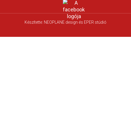
Készítette:
NEOPLANE design
és EPER stúdió