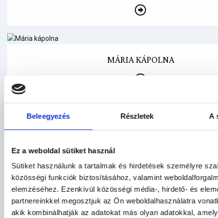
MÁRIA KÁPOLNA
Beleegyezés
Részletek
A 
ZSITVAY-KILÁTÓ
Ez a weboldal sütiket használ
Sütiket használunk a tartalmak és hirdetések személyre sz
közösségi funkciók biztosításához, valamint weboldalforgal
elemzéséhez. Ezenkívül közösségi média-, hirdető- és ele
FŐESPERESI TEMPLOM
partnereinkkel megosztjuk az Ön weboldalhasználatra vonatk
akik kombinálhatják az adatokat más olyan adatokkal, amel