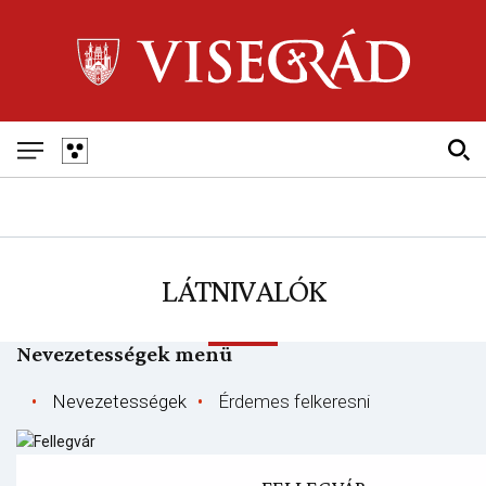
Skip
to
main
navigation
Fő
navigáció
LÁTNIVALÓK
Nevezetességek menü
Nevezetességek
Érdemes felkeresni