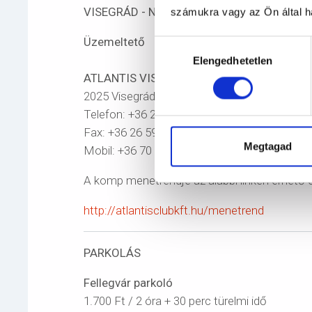
VISEGRÁD - NAGYMAROS RÉVÁTKELÉS
számukra vagy az Ön által ha
Üzemeltető
Hozzájárulás
Elengedhetetlen
kiválasztása
ATLANTIS VISEGRÁD CLUB KFT.
2025 Visegrád, Révkikötő
Telefon: +36 26 398 344
Fax: +36 26 597 065
Megtagad
Mobil: +36 70 930 5754
A komp menetrendje az alábbi linken érhető e
http://atlantisclubkft.hu/menetrend
PARKOLÁS
Fellegvár parkoló
1.700 Ft / 2 óra + 30 perc türelmi idő