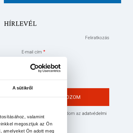
HÍRLEVÉL
Feliratkozás
E-mail cím
keresztnév
A sütikről
Elolvastam és elfogadom az
adatvédelmi
tosításához, valamint
tájékoztatóban
leírtakat
einkkel megosztjuk az Ön
l, amelyeket Ön adott meg