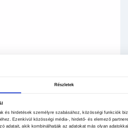
onon vagy e-mailben érdeklődni.
Részletek
ál
mak és hirdetések személyre szabásához, közösségi funkciók biz
hez. Ezenkívül közösségi média-, hirdető- és elemező partner
zó adatait, akik kombinálhatják az adatokat más olyan adatokka