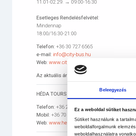
11.01-02.29. → 09:00-16:30
Esetleges Rendelésfelvétel:
Mindennap
18:00/16:30-21:00
Telefon:
+36 30 727 6565
e-mail:
info@city-bus.hu
Web:
www.city-bus.hu
Az aktuális árakról legyenek szívesek telef
Beleegyezés
HÉDA TOURS Kft.
Telefon:
+36 26 398 344
Ez a weboldal sütiket haszn
Mobil:
+36 70 930 5768
Sütiket használunk a tartal
Web:
www.hedatours.hu
weboldalforgalmunk elemzésé
weboldalhasználatra vonatko