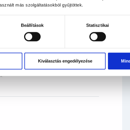
sznált más szolgáltatásokból gyűjtöttek.
Beállítások
Statisztikai
Kiválasztás engedélyezése
Min
l: