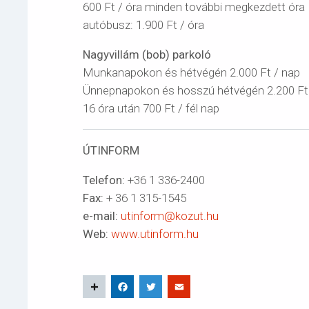
600 Ft / óra minden további megkezdett óra
autóbusz: 1.900 Ft / óra
Nagyvillám (bob) parkoló
Munkanapokon és hétvégén 2.000 Ft / nap
Ünnepnapokon és hosszú hétvégén 2.200 Ft
16 óra után 700 Ft / fél nap
ÚTINFORM
Telefon:
+36 1 336-2400
Fax:
+ 36 1 315-1545
e-mail:
utinform@kozut.hu
Web:
www.utinform.hu
Share
Facebook
Twitter
Email