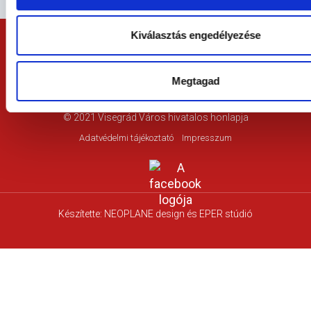
Kiválasztás engedélyezése
Megtagad
© 2021
Visegrád Város hivatalos honlapja
Adatvédelmi tájékoztató
Impresszum
Készítette:
NEOPLANE design
és EPER stúdió