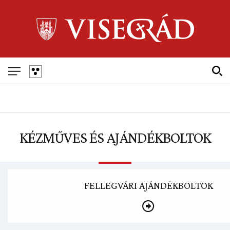
Skip
to
main
navigation
Fő
navigáció
KÉZMŰVES ÉS AJÁNDÉKBOLTOK
FELLEGVÁRI AJÁNDÉKBOLTOK