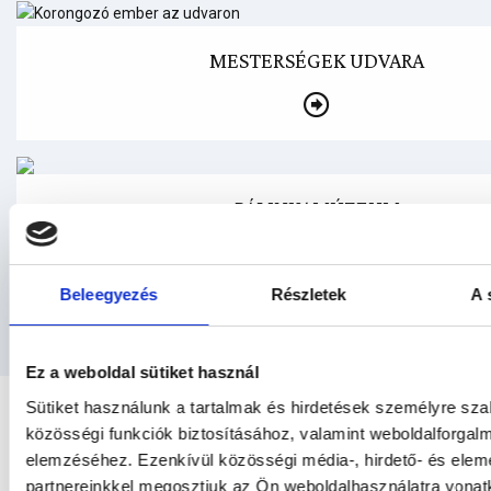
MESTERSÉGEK UDVARA
PÁLINKAMÚZEUM
Beleegyezés
Részletek
A 
Ez a weboldal sütiket használ
Sütiket használunk a tartalmak és hirdetések személyre sz
közösségi funkciók biztosításához, valamint weboldalforgal
TÉRKÉPES KERESŐ
elemzéséhez. Ezenkívül közösségi média-, hirdető- és ele
partnereinkkel megosztjuk az Ön weboldalhasználatra vonatk