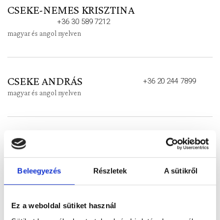
CSEKE-NEMES KRISZTINA
+36 30 589 7212
magyar és angol nyelven
CSEKE ANDRÁS
+36 20 244 7899
magyar és angol nyelven
GERSONDE-FINÁCZY ZSÓFIA
+36 30 690 7433
magyar, német és angol nyelven
Beleegyezés
Részletek
A sütikről
Ez a weboldal sütiket használ
MÁTYÁS KIRÁLY MÚZEUM