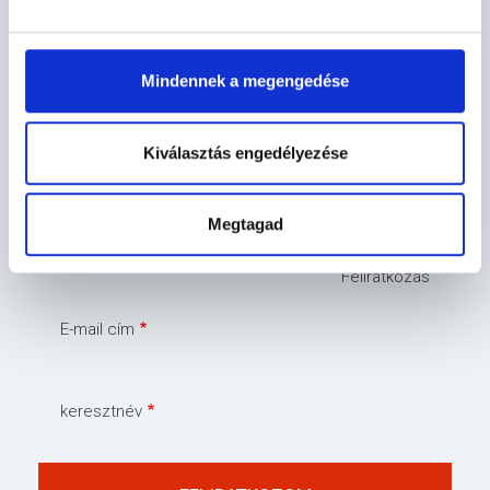
ELEKTRONIKUS ÜGYINTÉZÉS
Mindennek a megengedése
Kiválasztás engedélyezése
HÍRLEVÉL
Megtagad
Feliratkozás
E-mail cím
keresztnév