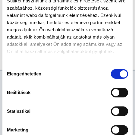
Sütiket használunk a tartalmak és hirdetések személyre
+36 26 298 252
szabásához, közösségi funkciók biztosításához,
magyar, angol, német nyelven
valamint weboldalforgalmunk elemzéséhez. Ezenkívül
közösségi média-, hirdető- és elemező partnereinkkel
megosztjuk az Ön weboldalhasználatra vonatkozó
adatait, akik kombinálhatják az adatokat más olyan
SZŐKE ÉVA
+36 20 599 9460
adatokkal, amelyeket Ön adott meg számukra vagy az
magyar nyelven
Ön által használt más szolgáltatásokból gyűjtöttek.
Hozzájárulás
Elengedhetetlen
kiválasztása
AKTUÁLIS
Beállítások
VÁROSHÁZI HÍREK
PÁLYÁZAT
VÍRUSINFO
E-PAPÍR
KÖZBESZERZÉS
PROGRAMAJÁNLÓ
Statisztikai
E-ÖNKORMÁNYZAT
Marketing