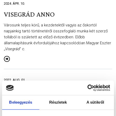
2024. ÁPR. 10.
VISEGRÁD ANNO
Városunk teljes körű, a kezdetektől vagyis az őskortól
napjainkig tartó történetéről összefoglaló munka két szerző
tollából is született az előző évtizedben. Előbb
államalapításunk évfordulójához kapcsolódóan Magyar Eszter
„
Visegrád
” c.
2022. AUG. 01.
VÁROSTÖRTÉNET RÖVIDEN
Visegrád kedvező adottságai és kulcsfontosságú stratégiai
Beleegyezés
Részletek
A sütikről
szerepe miatt a történelem során mindig is az érdeklődés
középpontjában állt.