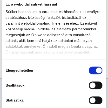
Ez a weboldal sütiket használ
Sütiket használunk a tartalmak és hirdetések személyre
szabásához, közösségi funkciók biztosításához,
valamint weboldalforgalmunk elemzéséhez. Ezenkívül
2021. AUG. 10.
közösségi média-, hirdető- és elemező partnereinkkel
KÖZÉLET, TUDOMÁNY
megosztjuk az Ön weboldalhasználatra vonatkozó
adatait, akik kombinálhatják az adatokat más olyan
Görgei Artúr, "a tiprott hős" - válogatás a 2016. és 2018. évi
adatokkal, amelyeket Ön adott meg számukra vagy az
Görgei-konferenciák előadásaiból
Ön által használt más szolgáltatásokból gyűjtöttek.
Hozzájárulás
Elengedhetetlen
kiválasztása
AKTUÁLIS
Beállítások
Statisztikai
VÁROSHÁZI HÍREK
PÁLYÁZAT
VÍRUSINFO