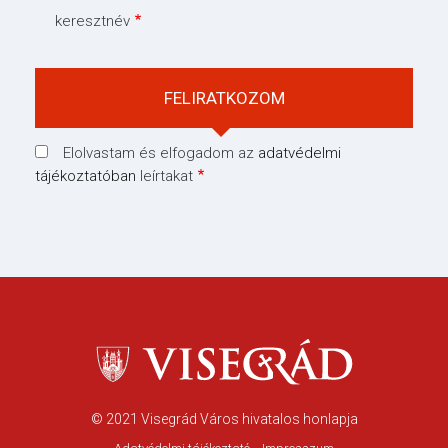
keresztnév
Elolvastam és elfogadom az
adatvédelmi
tájékoztatóban
leírtakat
© 2021
Visegrád Város hivatalos honlapja