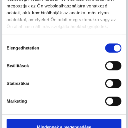
megosztjuk az Ön weboldalhasználatra vonatkozó
KIRÁLYI PALOTA
adatait, akik kombinálhatják az adatokat más olyan
adatokkal, amelyeket Ön adott meg számukra vagy az
Ön által használt más szolgáltatásokból gyűjtöttek.
SALAMON TORONY
Hozzájárulás
Elengedhetetlen
kiválasztása
Beállítások
ZSITVAY KILÁTÓ
Statisztikai
TEMPLOMOK, KÁPOLNÁK
Marketing
Mindennek a megengedése