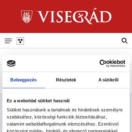
Skip
to
main
navigation
Fő
navigáció
GALÉRIÁK
Beleegyezés
Részletek
A sütikről
Ez a weboldal sütiket használ
Sütiket használunk a tartalmak és hirdetések személyre
FELLEGVÁR
szabásához, közösségi funkciók biztosításához,
valamint weboldalforgalmunk elemzéséhez. Ezenkívül
közösségi média-, hirdető- és elemező partnereinkkel