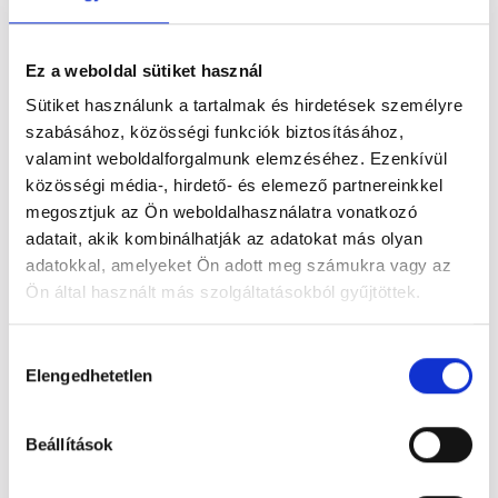
nemzetiségi arculatot, a nemzetiség kultúráját, szokásait,
hagyományait. Célunk elsősorban a gyermeki
személyiség fejlesztése kétnyelvű környezetben, az
Ez a weboldal sütiket használ
érdeklődés felkeltése a nyelv iránt, a pozitív érzelmi
Sütiket használunk a tartalmak és hirdetések személyre
viszony kialakítása, a hagyományok ápolása.
szabásához, közösségi funkciók biztosításához,
valamint weboldalforgalmunk elemzéséhez. Ezenkívül
Mai rohanó világunkban az óvodáskorú gyermekeknek
közösségi média-, hirdető- és elemező partnereinkkel
szükségük van olyan érzelmi biztonságot nyújtó és
megosztjuk az Ön weboldalhasználatra vonatkozó
nevelő környezetre, ahol szeretik és meghallgatják. Ahol
adatait, akik kombinálhatják az adatokat más olyan
értelmét sok játékkal és tapasztalatszerzési lehetőség
adatokkal, amelyeket Ön adott meg számukra vagy az
biztosításával fejlesztik.
Olyan óvodát kívánunk
Ön által használt más szolgáltatásokból gyűjtöttek.
működtetni, amelyben a gyermekek kiélhetik
mozgásigényüket, kíváncsiságukat, ahol támogatják,
Hozzájárulás
Elengedhetetlen
elfogadják egyéni szükségleteiket, fejlesztik
kiválasztása
képességeiket, készségeiket, kibontakoztatják
tehetségüket, és segítik őket nehézégeik leküzdésében.
Beállítások
Cím: 2025 Visegrád, Fő u. 18.