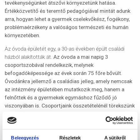
tevékenységünket átszővi környezetünk hatása.
Értékközvetítő és teremtő pedagógiával mintát adunk
arra, hogyan lehet a gyermek cselekvőkész, fogékony,
problémaérzékeny a valóságos természeti és humán
környezetében.
Az óvoda épületét egy, a 30-as években épült családi
házból alakították át.
Az óvoda a mai napig 3
csoportszobával rendelkezik, melynek
befogadóképessége az évek során 75 főre bővült.
Óvodánkra jellemző a családias jelleg, amely nemcsak
az intézmény épületében mutatkozik meg, hanem a
felnőttek és a gyermekek egymáshoz fűződő jó
viszonyában is. Csoportjaink összetételénél törekszünk
az osztatlan csoportok kialakítására.
Intézményünk 1981 óta kétnyelvű német nemzetiségi
óvodaként működik. Környezetünk is tükrözi a
Beleegyezés
Részletek
A sütikről