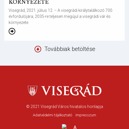
KÖRNYEZETE
Visegrád, 2021. július 12. – A visegrádi királytalálkozó 700.
évfordulójára, 2035-re teljesen megújul a visegrádi vár és
környezete.
Továbbiak betöltése
© 2021
Visegrád Város hivatalos honlapja
Adatvédelmi tájékoztató
Impresszum