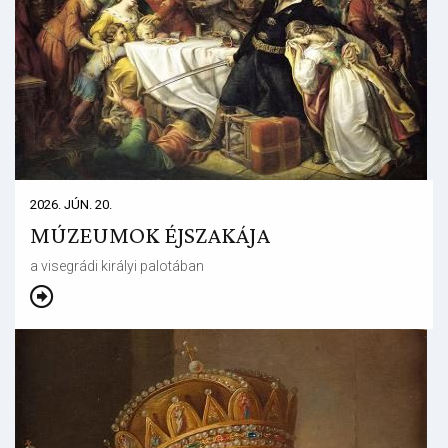
2026. JÚN. 20.
MÚZEUMOK ÉJSZAKÁJA
a visegrádi királyi palotában