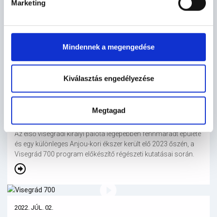
Marketing
Reneszánsza program facebook oldala! A magyar kormány
fejlesztési programja során nemcsak a festői környezetben
lévő visegrádi fellegvár és a királyi palota, de az alsóvár és a
Salamon-torony, valamint a völgyzárófal és a vízibástya
Mindennek a megengedése
rekonstrukciója is megvalósul.
Kiválasztás engedélyezése
2024. MÁR. 01.
Megtagad
A KIRÁLYNÉ KÚRIÁJA
Az első visegrádi királyi palota legépebben fennmaradt épülete
és egy különleges Anjou-kori ékszer került elő 2023 őszén, a
Visegrád 700 program előkészítő régészeti kutatásai során.
2022. JÚL. 02.