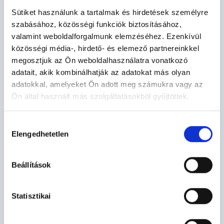
2026. MÁR. 07.
Sütiket használunk a tartalmak és hirdetések személyre
NAGY LAJOS 700
szabásához, közösségi funkciók biztosításához,
valamint weboldalforgalmunk elemzéséhez. Ezenkívül
2026-ban a "lovagkirályra" emlékezünk.
közösségi média-, hirdető- és elemező partnereinkkel
megosztjuk az Ön weboldalhasználatra vonatkozó
adatait, akik kombinálhatják az adatokat más olyan
adatokkal, amelyeket Ön adott meg számukra vagy az
Ön által használt más szolgáltatásokból gyűjtöttek.
2024. JÚN. 04.
RÉGÉSZETI SZENZÁCIÓ VISEGRÁDON
Hozzájárulás
A szakemberek a különleges leleteket nemrég egy teniszpálya
Elengedhetetlen
kiválasztása
alatt feltárt kolostor maradványai közt találták meg.
Beállítások
2024. MÁR. 01.
Statisztikai
VISEGRÁD RENESZÁNSZA
Mátyás király születésének napján elindult a Visegrád