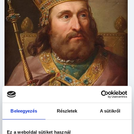
Beleegyezés
Részletek
A sütikről
Ez a weboldal sütiket használ