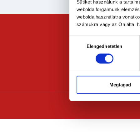
Sütiket használunk a tartal
weboldalforgalmunk elemzésé
weboldalhasználatra vonatko
számukra vagy az Ön által ha
Hozzájárulás
Elengedhetetlen
kiválasztása
Megtagad