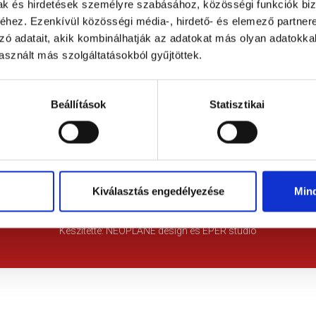
mak és hirdetések személyre szabásához, közösségi funkciók biz
hez. Ezenkívül közösségi média-, hirdető- és elemező partner
zó adatait, akik kombinálhatják az adatokat más olyan adatokka
sznált más szolgáltatásokból gyűjtöttek.
Beállítások
Statisztikai
© 2021
Visegrád Város hivatalos honlapja
Adatvédelmi tájékoztató
Impresszum
Kiválasztás engedélyezése
Min
Készítette:
NEOPLANE design
és EPER stúdió