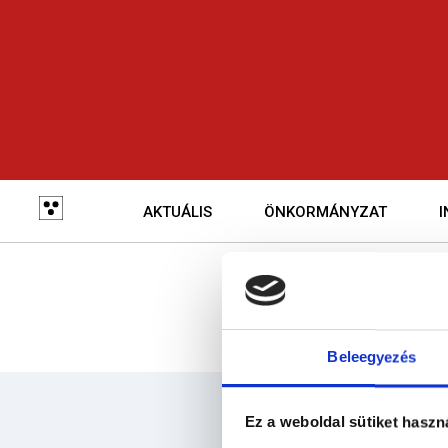
Skip
to
main
navigation
Fő
navigáció
AKTUÁLIS
ÖNKORMÁNYZAT
Beleegyezés
Ez a weboldal sütiket haszn